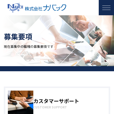
ナバックを知る
職種説明
社員紹介
募集要項
募集要項
営業
現在募集中の職種の募集要項です
カスタマーサポート
インフラビジネス
エントリー
カスタマーサポート
CUSTOMER SUPPORT