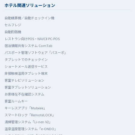
ホテル関連ソリューション
自動精算機／自動チェックイン機
セルフレジ
自動釣銭機
レストラン向けPOS・NAVCⅡ PC-POS
宿泊情報共有システム ComTab
パスポート管理ソフトウェア「パスーポ」
タブレットでのチェックイン
ショートメール送信サービス
非接触検温用タブレット端末
客室テレビソリューション
客室タブレットソリューション
お客様在不在確認システム
客室ルームキー
キーレスアプリ「Mobeee」
スマートロック「RemoteLOCK」
清掃管理システム「Li-nen V2」
温泉温度管理システム「e-ONDO」