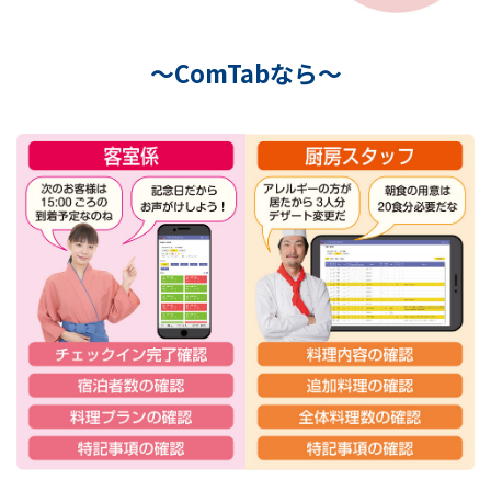
～ComTabなら～