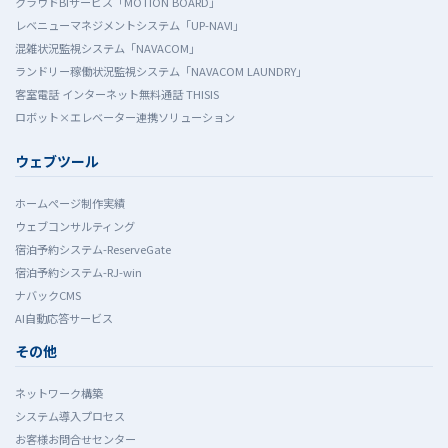
クラウドBIサービス「MOTION BOARD」
レベニューマネジメントシステム「UP-NAVI」
混雑状況監視システム「NAVACOM」
ランドリー稼働状況監視システム「NAVACOM LAUNDRY」
客室電話 インターネット無料通話 THISIS
ロボット×エレベーター連携ソリューション
ウェブツール
ホームぺージ制作実績
ウェブコンサルティング
宿泊予約システム-ReserveGate
宿泊予約システム-RJ-win
ナバックCMS
AI自動応答サービス
その他
ネットワーク構築
システム導入プロセス
お客様お問合せセンター