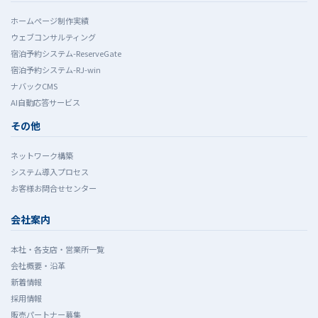
ホームぺージ制作実績
ウェブコンサルティング
宿泊予約システム-ReserveGate
宿泊予約システム-RJ-win
ナバックCMS
AI自動応答サービス
その他
ネットワーク構築
システム導入プロセス
お客様お問合せセンター
会社案内
本社・各支店・営業所一覧
会社概要・沿革
新着情報
採用情報
販売パートナー募集