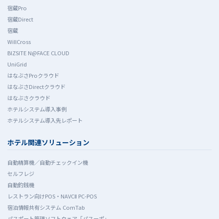
宿蔵Pro
宿蔵Direct
宿蔵
WillCross
BIZSITE N@FACE CLOUD
UniGrid
はなぶさProクラウド
はなぶさDirectクラウド
はなぶさクラウド
ホテルシステム導入事例
ホテルシステム導入先レポート
ホテル関連ソリューション
自動精算機／自動チェックイン機
セルフレジ
自動釣銭機
レストラン向けPOS・NAVCⅡ PC-POS
宿泊情報共有システム ComTab
パスポート管理ソフトウェア「パスーポ」