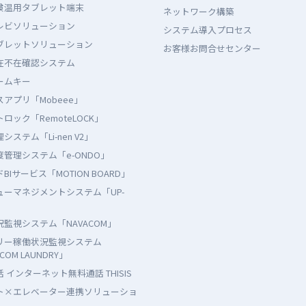
検温用タブレット端末
ネットワーク構築
レビソリューション
システム導入プロセス
ブレットソリューション
お客様お問合せセンター
在不在確認システム
ームキー
アプリ「Mobeee」
ロック「RemoteLOCK」
システム「Li-nen V2」
管理システム「e-ONDO」
BIサービス「MOTION BOARD」
ューマネジメントシステム「UP-
監視システム「NAVACOM」
リー稼働状況監視システム
COM LAUNDRY」
 インターネット無料通話 THISIS
ト×エレベーター連携ソリューショ