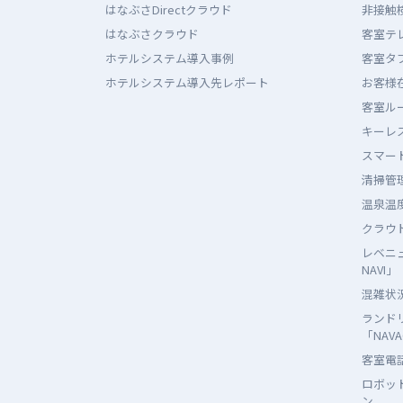
はなぶさDirectクラウド
非接触
はなぶさクラウド
客室テ
ホテルシステム導入事例
客室タ
ホテルシステム導入先レポート
お客様
客室ル
キーレス
スマート
清掃管理
温泉温度
クラウド
レベニ
NAVI」
混雑状況
ランド
「NAVA
客室電話
ロボッ
ン