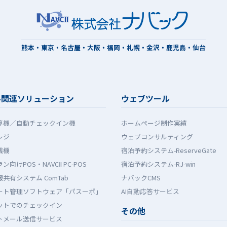
熊本・東京・名古屋・大阪・福岡・札幌・金沢・鹿児島・仙台
ル関連ソリューション
ウェブツール
算機／自動チェックイン機
ホームぺージ制作実績
レジ
ウェブコンサルティング
銭機
宿泊予約システム-ReserveGate
ン向けPOS・NAVCⅡ PC-POS
宿泊予約システム-RJ-win
共有システム ComTab
ナバックCMS
ート管理ソフトウェア「パスーポ」
AI自動応答サービス
ットでのチェックイン
その他
トメール送信サービス