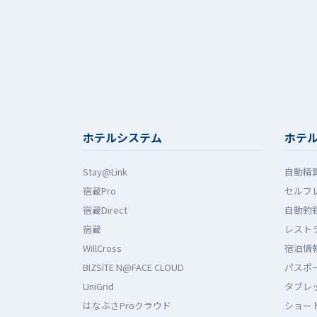
ホテルシステム
ホテ
Stay@Link
自動精
宿蔵Pro
セルフ
宿蔵Direct
自動釣
宿蔵
レストラ
WillCross
宿泊情報
BIZSITE N@FACE CLOUD
パスポ
UniGrid
タブレ
はなぶさProクラウド
ショー