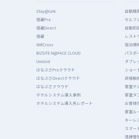
Stay@Link
自動精
宿蔵Pro
セルフ
宿蔵Direct
自動釣
宿蔵
レストラ
WillCross
宿泊情報
BIZSITE N@FACE CLOUD
パスポ
UniGrid
タブレ
はなぶさProクラウド
ショー
はなぶさDirectクラウド
非接触
はなぶさクラウド
客室テ
ホテルシステム導入事例
客室タ
ホテルシステム導入先レポート
お客様
客室ル
キーレス
スマート
清掃管理