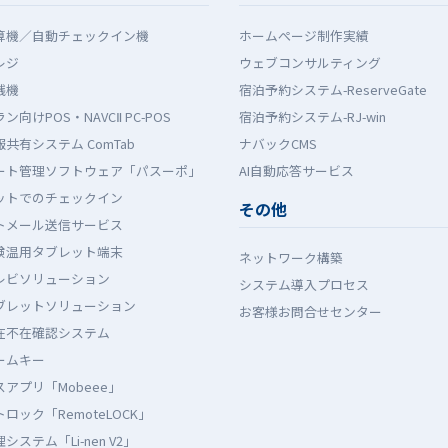
算機／自動チェックイン機
ホームぺージ制作実績
レジ
ウェブコンサルティング
銭機
宿泊予約システム-ReserveGate
ン向けPOS・NAVCⅡ PC-POS
宿泊予約システム-RJ-win
共有システム ComTab
ナバックCMS
ート管理ソフトウェア「パスーポ」
AI自動応答サービス
ットでのチェックイン
その他
トメール送信サービス
検温用タブレット端末
ネットワーク構築
レビソリューション
システム導入プロセス
ブレットソリューション
お客様お問合せセンター
在不在確認システム
ームキー
アプリ「Mobeee」
ロック「RemoteLOCK」
システム「Li-nen V2」