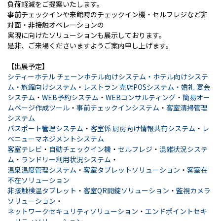
負荷軽減をご提案いたします。
事前チェックインや来館時のチェックイン機・セルフレジなど非
対面・非接触オペレーションの
実現に向けたソリューションも展示しております。
是非、ご来場くださいますようご案内申し上げます。
【出展予定】
シティーホテル チェーンホテル向けシステム・ホテル向けシステ
ム・旅館向けシステム
・
レストラン 売店POSシステム・婚礼 宴会
システム
・
WEB予約システム
・
WEBコンサルティング
・
簡易オー
ムページ作成ツール
・
事前チェックインシステム
・
客室清掃管理
システム
パスポート管理システム
・
客室係 厨房向け情報共有システム
・
レ
ベニューマネジメントシステム
客室テレビ
・
自動チェックイン機
・
セルフレジ
・
混雑状況システ
ム
・
ランドリー利用状況システム
・
温泉温度管理システム
・
客室タブレットソリューション
・
客室在
不在ソリューション
非接触検温タブレット
・
客室QR開錠ソリューション
・
監視カメラ
ソリューション
・
ネットワークセキュリティソリューション
・
エンドポイントセキ