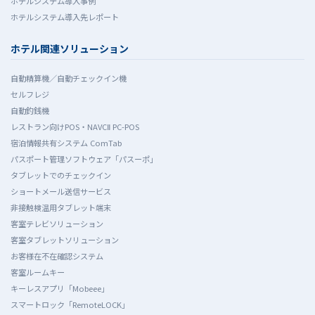
ホテルシステム導入事例
ホテルシステム導入先レポート
ホテル関連ソリューション
自動精算機／自動チェックイン機
セルフレジ
自動釣銭機
レストラン向けPOS・NAVCⅡ PC-POS
宿泊情報共有システム ComTab
パスポート管理ソフトウェア「パスーポ」
タブレットでのチェックイン
ショートメール送信サービス
非接触検温用タブレット端末
客室テレビソリューション
客室タブレットソリューション
お客様在不在確認システム
客室ルームキー
キーレスアプリ「Mobeee」
スマートロック「RemoteLOCK」