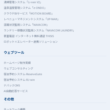
清掃管理システム「Li-nen V2」
温泉温度管理システム「e-ONDO」
クラウドBIサービス「MOTION BOARD」
レベニューマネジメントシステム「UP-NAVI」
混雑状況監視システム「NAVACOM」
ランドリー稼働状況監視システム「NAVACOM LAUNDRY」
客室電話 インターネット無料通話 THISIS
ロボット×エレベーター連携ソリューション
ウェブツール
ホームぺージ制作実績
ウェブコンサルティング
宿泊予約システム-ReserveGate
宿泊予約システム-RJ-win
ナバックCMS
AI自動応答サービス
その他
ネットワーク構築