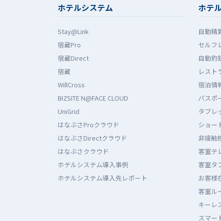
ホテルシステム
ホテ
Stay@Link
自動精
宿蔵Pro
セルフ
宿蔵Direct
自動釣
宿蔵
レストラ
WillCross
宿泊情報
BIZSITE N@FACE CLOUD
パスポ
UniGrid
タブレ
はなぶさProクラウド
ショー
はなぶさDirectクラウド
非接触
はなぶさクラウド
客室テ
ホテルシステム導入事例
客室タ
ホテルシステム導入先レポート
お客様
客室ル
キーレス
スマート