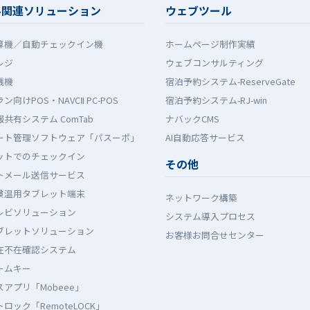
ル関連ソリューション
ウェブツール
算機／自動チェックイン機
ホームぺージ制作実績
レジ
ウェブコンサルティング
銭機
宿泊予約システム-ReserveGate
ン向けPOS・NAVCⅡ PC-POS
宿泊予約システム-RJ-win
共有システム ComTab
ナバックCMS
ート管理ソフトウェア「パスーポ」
AI自動応答サービス
ットでのチェックイン
その他
トメール送信サービス
検温用タブレット端末
ネットワーク構築
レビソリューション
システム導入プロセス
ブレットソリューション
お客様お問合せセンター
在不在確認システム
ームキー
アプリ「Mobeee」
ロック「RemoteLOCK」