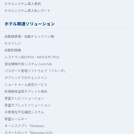
ホテルシステム導入事例
ホテルシステム導入先レポート
ホテル関連ソリューション
自動精算機／自動チェックイン機
セルフレジ
自動釣銭機
レストラン向けPOS・NAVCⅡ PC-POS
宿泊情報共有システム ComTab
パスポート管理ソフトウェア「パスーポ」
タブレットでのチェックイン
ショートメール送信サービス
非接触検温用タブレット端末
客室テレビソリューション
客室タブレットソリューション
お客様在不在確認システム
客室ルームキー
キーレスアプリ「Mobeee」
スマートロック「RemoteLOCK」