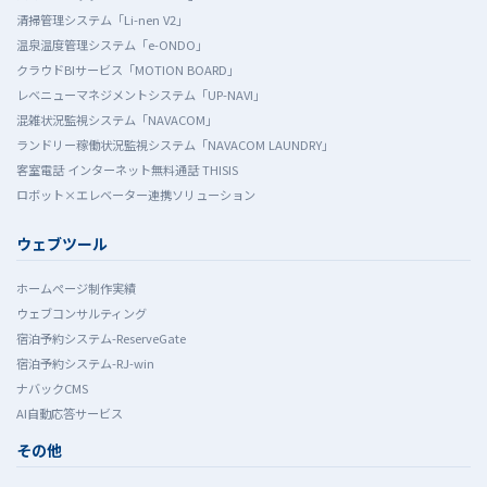
清掃管理システム「Li-nen V2」
温泉温度管理システム「e-ONDO」
クラウドBIサービス「MOTION BOARD」
レベニューマネジメントシステム「UP-NAVI」
混雑状況監視システム「NAVACOM」
ランドリー稼働状況監視システム「NAVACOM LAUNDRY」
客室電話 インターネット無料通話 THISIS
ロボット×エレベーター連携ソリューション
ウェブツール
ホームぺージ制作実績
ウェブコンサルティング
宿泊予約システム-ReserveGate
宿泊予約システム-RJ-win
ナバックCMS
AI自動応答サービス
その他