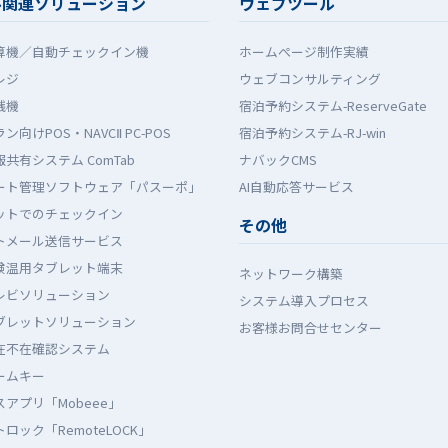
ル関連ソリューション
ウェブツール
算機／自動チェックイン機
ホームぺージ制作実績
レジ
ウェブコンサルティング
銭機
宿泊予約システム-ReserveGate
ン向けPOS・NAVCⅡ PC-POS
宿泊予約システム-RJ-win
共有システム ComTab
ナバックCMS
ート管理ソフトウェア「パスーポ」
AI自動応答サービス
ットでのチェックイン
その他
トメール送信サービス
検温用タブレット端末
ネットワーク構築
レビソリューション
システム導入プロセス
ブレットソリューション
お客様お問合せセンター
在不在確認システム
ームキー
アプリ「Mobeee」
ロック「RemoteLOCK」