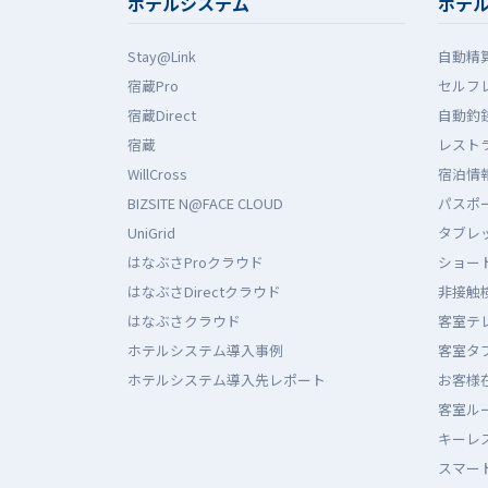
ホテルシステム
ホテ
Stay@Link
自動精
宿蔵Pro
セルフ
宿蔵Direct
自動釣
宿蔵
レストラ
WillCross
宿泊情報
BIZSITE N@FACE CLOUD
パスポ
UniGrid
タブレ
はなぶさProクラウド
ショー
はなぶさDirectクラウド
非接触
はなぶさクラウド
客室テ
ホテルシステム導入事例
客室タ
ホテルシステム導入先レポート
お客様
客室ル
キーレス
スマート